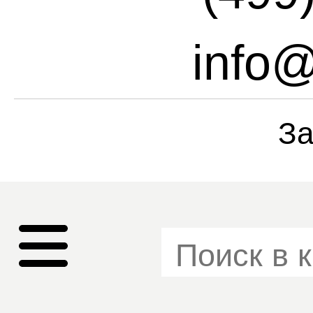
info
За